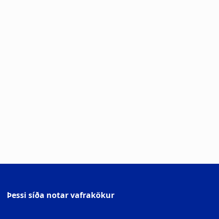
Þessi síða notar vafrakökur