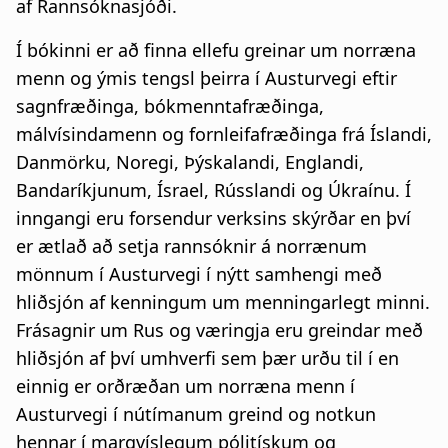
af Rannsóknasjóði.
Í bókinni er að finna ellefu greinar um norræna
menn og ýmis tengsl þeirra í Austurvegi eftir
sagnfræðinga, bókmenntafræðinga,
málvísindamenn og fornleifafræðinga frá Íslandi,
Danmörku, Noregi, Þýskalandi, Englandi,
Bandaríkjunum, Ísrael, Rússlandi og Úkraínu. Í
inngangi eru forsendur verksins skýrðar en því
er ætlað að setja rannsóknir á norrænum
mönnum í Austurvegi í nýtt samhengi með
hliðsjón af kenningum um menningarlegt minni.
Frásagnir um Rus og væringja eru greindar með
hliðsjón af því umhverfi sem þær urðu til í en
einnig er orðræðan um norræna menn í
Austurvegi í nútímanum greind og notkun
hennar í margvíslegum pólitískum og