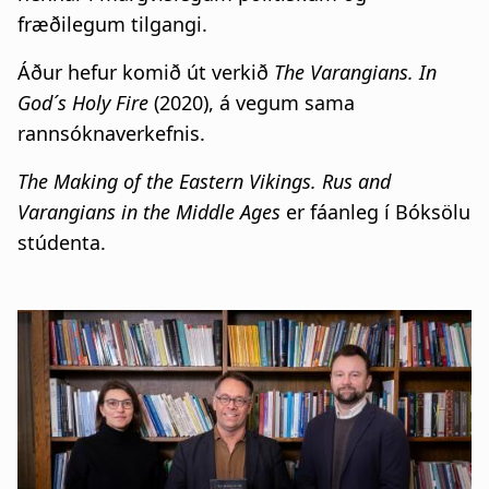
fræðilegum tilgangi.
Áður hefur komið út verkið
The Varangians. In
God´s Holy Fire
(2020), á vegum sama
rannsóknaverkefnis.
The Making of the Eastern Vikings. Rus and
Varangians in the Middle Ages
er fáanleg í Bóksölu
stúdenta.