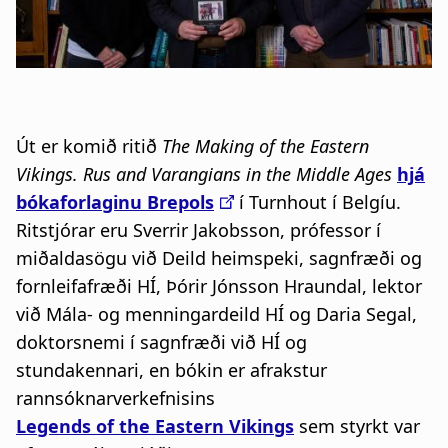
a
t
i
o
Út er komið ritið
The Making of the Eastern
n
Vikings. Rus and Varangians in the Middle Ages
hjá
bókaforlaginu Brepols
í Turnhout í Belgíu.
Ritstjórar eru Sverrir Jakobsson, prófessor í
miðaldasögu við Deild heimspeki, sagnfræði og
fornleifafræði HÍ, Þórir Jónsson Hraundal, lektor
við Mála- og menningardeild HÍ og Daria Segal,
doktorsnemi í sagnfræði við HÍ og
stundakennari, en bókin er afrakstur
rannsóknarverkefnisins
Legends of the Eastern Vikings
sem styrkt var