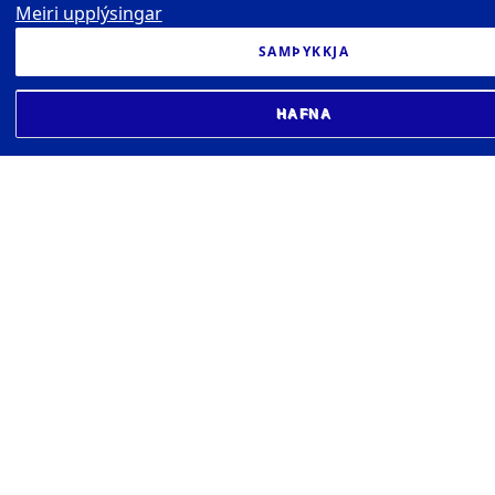
Meiri upplýsingar
SAMÞYKKJA
HAFNA
HÁSKÓLI ÍSLANDS
Sæmundargata 2 101 Reykjavík