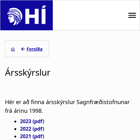
S
k
i
p
M
t
o
a
←
Forsíða
m
i
L
a
i
Ársskýrslur
n
e
n
n
c
i
o
a
ð
n
Hér er að finna ársskýrslur Sagnfræðistofnunar
t
v
s
frá árinu 1998.
e
i
a
n
2023 (pdf)
t
2022 (pdf)
g
g
2021 (pdf)