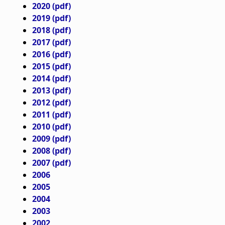
a
2020 (pdf)
n
2019 (pdf)
t
a
2018 (pdf)
2017 (pdf)
i
r
2016 (pdf)
o
s
2015 (pdf)
2014 (pdf)
n
l
2013 (pdf)
2012 (pdf)
ó
2011 (pdf)
ð
2010 (pdf)
2009 (pdf)
2008 (pdf)
2007 (pdf)
2006
2005
2004
2003
2002