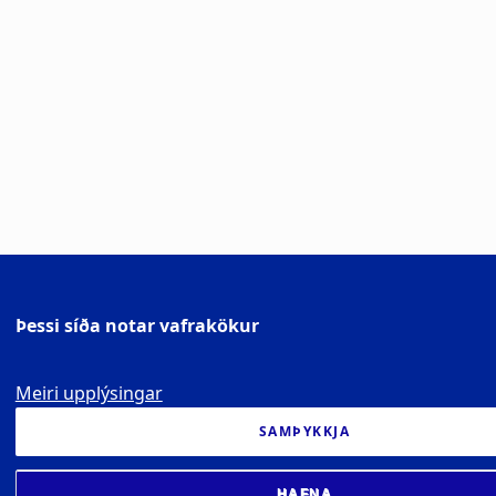
Þessi síða notar vafrakökur
Meiri upplýsingar
SAMÞYKKJA
HAFNA