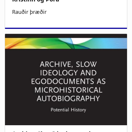
Rauðir þræðir