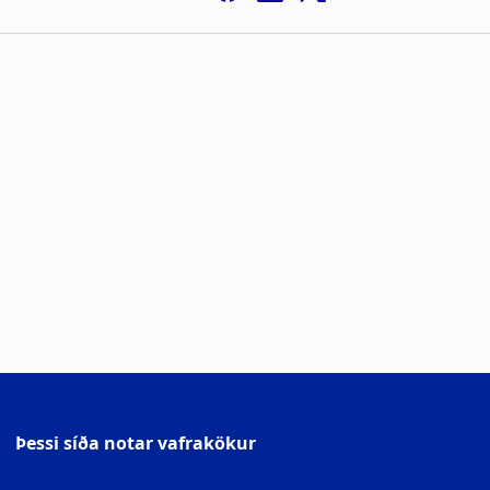
Þessi síða notar vafrakökur