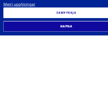
Meiri upplýsingar
SAMÞYKKJA
HAFNA
HÁSKÓLI ÍSLANDS
Sæmundargata 2 101 Reykjavík