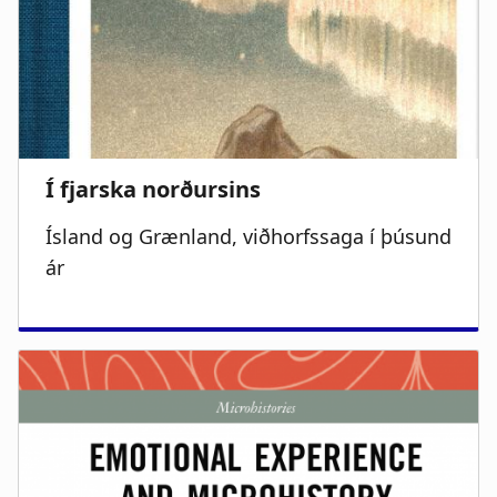
Ísland og Grænland, viðhorfssaga í þúsund
ár